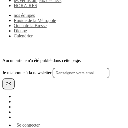
les vertus du jeux d'échecs
HORAIRES
nos équipes
Rapide de la Métropole
Open de la Bresse
Dieppe
Calendrier
nos équipes
Rapide de la Métropole
Open de la Bresse
Dieppe
Calendrier
Aucun article n'a été publié dans cette page.
Je m'abonne à la newsletter
OK
Plan du site
Licences
Mentions légales
CGUV
Paramétrer vos cookies
Se connecter